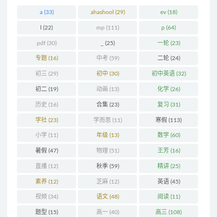
a
(33)
ahashool
(29)
ev
(18)
l
(22)
mp
(111)
p
(64)
pdf
(30)
_
(25)
一轮
(23)
专题
(16)
中考
(59)
二轮
(24)
初三
(29)
初中
(30)
初中英语
(32)
初二
(19)
动画
(13)
化学
(26)
历史
(16)
合集
(23)
复习
(31)
学社
(23)
学而思
(11)
寒假
(113)
小学
(11)
年级
(13)
数学
(60)
暑假
(47)
物理
(51)
王芳
(16)
直播
(12)
秋季
(59)
精讲
(25)
素养
(12)
芝麻
(12)
英语
(45)
视频
(34)
语文
(48)
阅读
(11)
题型
(15)
高一
(40)
高三
(108)