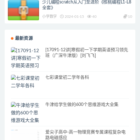
少儿编程scratch从入门至进阶《核桃编程L1-L8
全套》
小学数字
2024-01-15
40
10
最新资源
[17091-12讲]寒假初一下学期英语预习领先
班（广深牛津版）[刘飞飞]
七彩课堂初二学年各科
牛津给学生做的600个思维游戏大全集
爱尖子高中-高一物理竞赛专属课程复杂电
路电磁感应