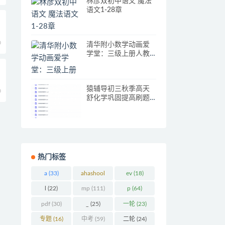
林彦双初中语文 魔法
语文1-28章
0
清华附小数学动画爱
学堂：三级上册人教
版数学动画
猿辅导初三秋季高天
0
舒化学巩固提高刷题
课
热门标签
a
(33)
ahashool
ev
(18)
(29)
l
(22)
mp
(111)
p
(64)
pdf
(30)
_
(25)
一轮
(23)
专题
(16)
中考
(59)
二轮
(24)