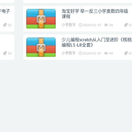
F电子
淘宝好学 举一反三小学奥数四年级
课程
10
小学数字
2024-01-15
36
1
少儿编程scratch从入门至进阶《核桃
编程L1-L8全套》
10
小学数字
2024-01-15
40
1