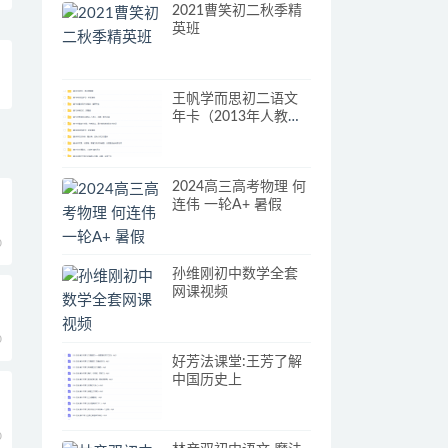
2021曹笑初二秋季精
英班
王帆学而思初二语文
年卡（2013年人教版
课内+课外课程73讲)
2024高三高考物理 何
连伟 一轮A+ 暑假
0
孙维刚初中数学全套
网课视频
0
好芳法课堂:王芳了解
中国历史上
0