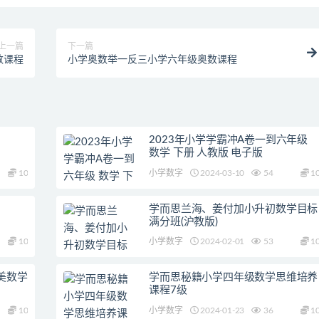
上一篇
下一篇
数课程
小学奥数举一反三小学六年级奥数课程
2023年小学学霸冲A卷一到六年级
数学 下册 人教版 电子版
10
小学数字
2024-03-10
54
1
学而思兰海、姜付加小升初数学目标
满分班(沪教版)
10
小学数字
2024-02-01
53
1
美数学
学而思秘籍小学四年级数学思维培养
课程7级
10
小学数字
2024-01-23
36
1