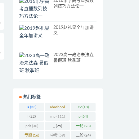
2016乐学高考直播数
列技巧方法论一
0
2019赵礼显全年加讲
义
0
2023高一政治朱法垚
暑假班 秋季班
热门标签
a
(33)
ahashool
ev
(18)
(29)
l
(22)
mp
(111)
p
(64)
pdf
(30)
_
(25)
一轮
(23)
专题
(16)
中考
(59)
二轮
(24)