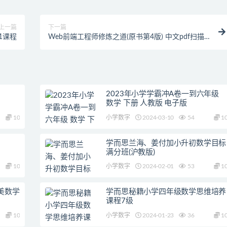
上一篇
下一篇
1课程
Web前端工程师修炼之道(原书第4版) 中文pdf扫描
版
2023年小学学霸冲A卷一到六年级
数学 下册 人教版 电子版
10
小学数字
2024-03-10
54
1
学而思兰海、姜付加小升初数学目标
满分班(沪教版)
10
小学数字
2024-02-01
53
1
美数学
学而思秘籍小学四年级数学思维培养
课程7级
10
小学数字
2024-01-23
36
1