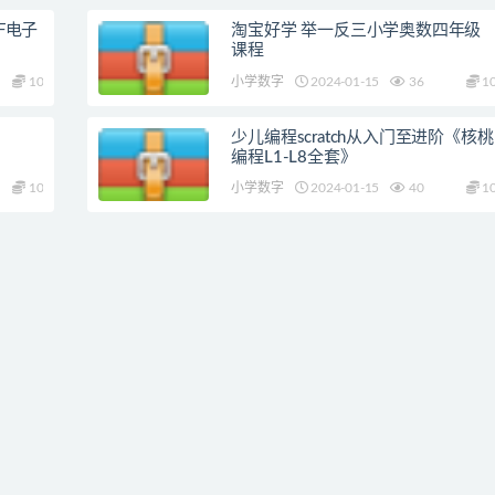
F电子
淘宝好学 举一反三小学奥数四年级
课程
10
小学数字
2024-01-15
36
1
少儿编程scratch从入门至进阶《核桃
编程L1-L8全套》
10
小学数字
2024-01-15
40
1