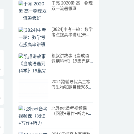
于亮 2020暑 高一物理
双一流暑假班
[3824]中考一轮：数学
考点拔高串讲班(朱
韬)14讲
凯叔讲故事《当成语
遇到科学》19集完整
版，mp3音频文件
0
2021猿辅导假高三寒
假生物张鹏目标985视
频课程
0
北外pet备考视频课
（阅读+写作+听力+口
语）全套
0