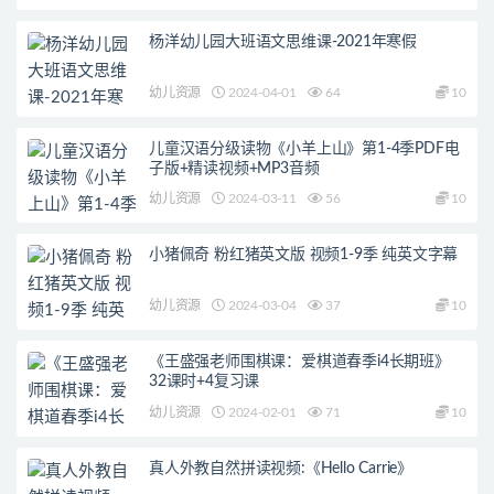
杨洋幼儿园大班语文思维课-2021年寒假
幼儿资源
2024-04-01
64
10
儿童汉语分级读物《小羊上山》第1-4季PDF电
子版+精读视频+MP3音频
幼儿资源
2024-03-11
56
10
小猪佩奇 粉红猪英文版 视频1-9季 纯英文字幕
幼儿资源
2024-03-04
37
10
《王盛强老师围棋课：爱棋道春季i4长期班》
32课时+4复习课
幼儿资源
2024-02-01
71
10
真人外教自然拼读视频:《Hello Carrie》