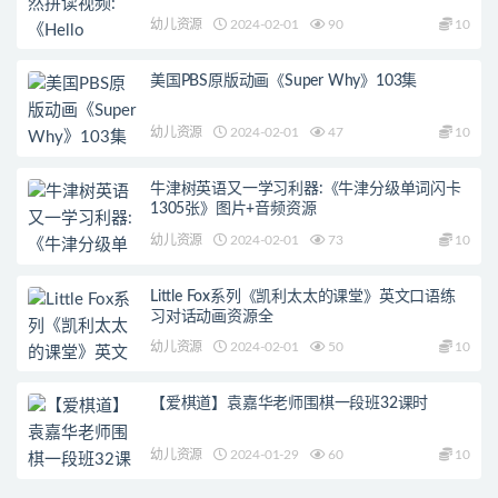
幼儿资源
2024-02-01
90
10
美国PBS原版动画《Super Why》103集
幼儿资源
2024-02-01
47
10
牛津树英语又一学习利器:《牛津分级单词闪卡
1305张》图片+音频资源
幼儿资源
2024-02-01
73
10
Little Fox系列《凯利太太的课堂》英文口语练
习对话动画资源全
幼儿资源
2024-02-01
50
10
【爱棋道】袁嘉华老师围棋一段班32课时
幼儿资源
2024-01-29
60
10