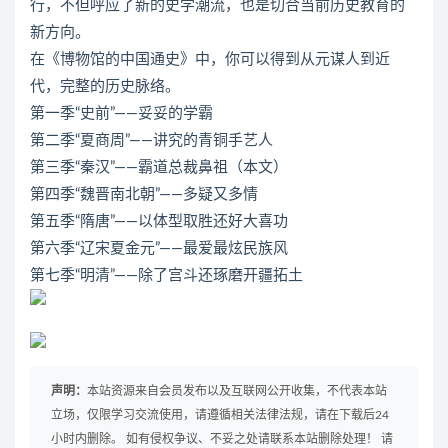
行，不但呼应了新的史学潮流，也是切合当前历史教育的
新方向。
在《博物馆的中国通史》中，你可以得到从元谋人到近
代，完整的历史脉络。
第一季“史前”——妥妥的学霸
第二季“夏商周”——讲究的青铜手艺人
第三季“秦汉”——霸道总裁鼻祖（本文）
第四季“魏晋南北朝”——多疑又多情
第五季“隋唐”——以体型取胜还好大喜功
第六季“辽宋夏金元”——最爱最炫民族风
第七季“明清”——除了宫斗还琢磨开疆拓土
声明：
本站资源来自会员发布以及互联网公开收集，不代表本站
立场，仅限学习交流使用，请遵循相关法律法规，请在下载后24
小时内删除。 如有侵权争议、不妥之处请联系本站删除处理！ 请