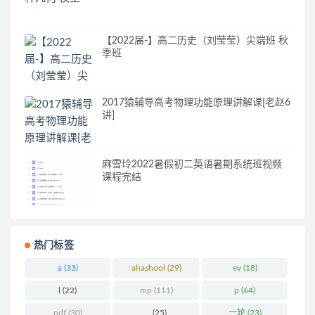
【2022届-】高二历史（刘莹莹）尖端班 秋
季班
2017猿辅导高考物理功能原理讲解课[老赵6
讲]
麻雪玲2022暑假初二英语暑期系统班视频
课程完结
热门标签
a
(33)
ahashool
(29)
ev
(18)
l
(22)
mp
(111)
p
(64)
pdf
(30)
_
(25)
一轮
(23)