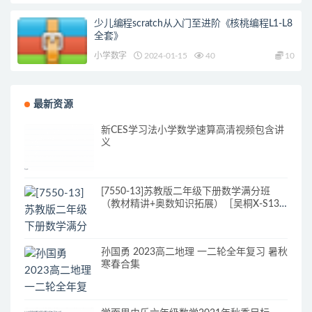
少儿编程scratch从入门至进阶《核桃编程L1-L8
全套》
小学数字
2024-01-15
40
10
最新资源
新CES学习法小学数学速算高清视频包含讲
义
[7550-13]苏教版二年级下册数学满分班
（教材精讲+奥数知识拓展）［吴桐X-S13
讲全］
孙国勇 2023高二地理 一二轮全年复习 暑秋
寒春合集