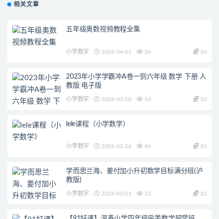
相关文章
五年级奥数视频教程全集
小学数字
2024-04-01
26
10
2023年小学学霸冲A卷一到六年级 数学 下册 人
教版 电子版
小学数字
2024-03-10
54
10
lele课程（小学数学）
小学数字
2024-02-26
46
10
学而思兰海、姜付加小升初数学目标满分班(沪
教版)
小学数字
2024-02-01
53
10
【91好课】温鑫小学四年级完美数学超常班