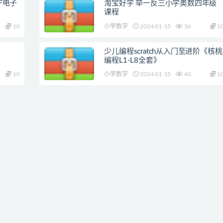
F电子
淘宝好学 举一反三小学奥数四年级
课程
10
小学数字
2024-01-15
36
1
少儿编程scratch从入门至进阶《核桃
编程L1-L8全套》
10
小学数字
2024-01-15
40
1