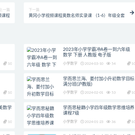
上一篇
下一篇
频课程
黄冈小学视频课程奥数名师实录课 （1-6）年级全套
2023年小学学霸冲A卷一到六年级
数学 下册 人教版 电子版
10
小学数字
2024-03-10
54
1
学而思兰海、姜付加小升初数学目标
满分班(沪教版)
10
小学数字
2024-02-01
53
1
美数学
学而思秘籍小学四年级数学思维培养
课程7级
10
小学数字
2024-01-23
36
1