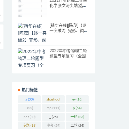
2021作业帮高二春季
化学张文涛尖端(选
3+5)直播课
0
[精华在线][陈茂]【逐
一突破2】完形、阅
读、写作词汇综合提
升
0
2022年中考物理二轮
题型专项复习（全国
通用）
热门标签
a
(33)
ahashool
ev
(18)
(29)
l
(22)
mp
(111)
p
(64)
pdf
(30)
_
(25)
一轮
(23)
专题
(16)
中考
(59)
二轮
(24)