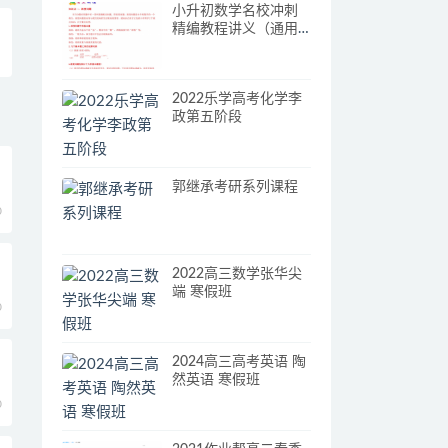
小升初数学名校冲刺
精编教程讲义（通用
版）
2022乐学高考化学李
政第五阶段
郭继承考研系列课程
0
2022高三数学张华尖
端 寒假班
0
2024高三高考英语 陶
然英语 寒假班
0