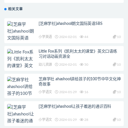
相关文章
[芝麻学社]ahashool朗文国际英语SBS
小学英语
2024-02-01
44
10
Little Fox系列《凯利太太的课堂》英文口语练
习对话动画资源全
幼儿资源
2024-02-01
50
10
芝麻学社 ahashool讲给孩子的100节中华文化神
奇故事
小学语文
2024-01-29
16
10
[芝麻学社]ahashool让孩子着迷的通识百科
小学语文
2024-01-29
28
10