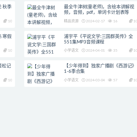
轮 秋季
最全牛津树(童老师)，含绘本讲解视
频，音频，pdf，单词卡计划表等
10
精品资源
2024-02-17
16
1
伟 寒假
浦宇平《平说文学:三国群英传》全
551集MP3音频课程
10
小学语文
2024-04-01
35
1
轻松记
【少年得到】独家广播剧《西游记》
1-6季合集
10
小学语文
2024-03-04
57
1