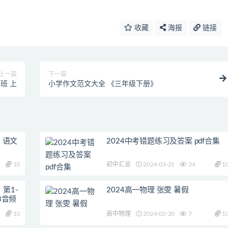
收藏
海报
链接
上一篇
下一篇
季班 上
小学作文范文大全 《三年级下册》
 语文
2024中考错题练习及答案 pdf合集
10
初中汇总
2024-03-21
34
1
第1-
2024高一物理 张雯 暑假
3音频
10
高中物理
2024-02-20
7
1