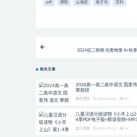
pdf
博物
山海经
电子书
百科
2024初二物理 何勇物理 A+秋
相关文章
2024高一高二高中语文 国家伟
寒假班
高中语文
2024-03-26
19
儿童汉语分级读物《小羊上山》
4季PDF电子版+精读视频+MP
幼儿资源
2024-03-11
56