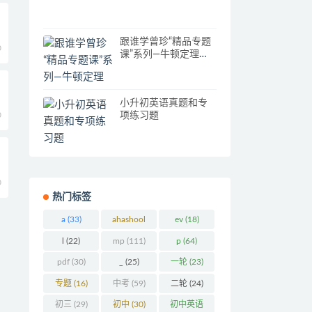
跟谁学曾珍“精品专题
0
课”系列—牛顿定理
（28节）
小升初英语真题和专
项练习题
0
0
热门标签
a
(33)
ahashool
ev
(18)
(29)
l
(22)
mp
(111)
p
(64)
pdf
(30)
_
(25)
一轮
(23)
专题
(16)
中考
(59)
二轮
(24)
初三
(29)
初中
(30)
初中英语