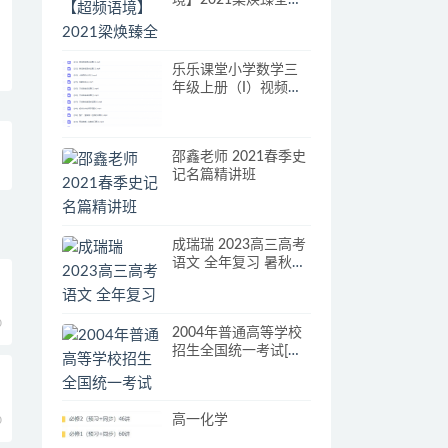
境】2021梁焕臻全能
英语风暴营5期（更新
中）]
乐乐课堂小学数学三
年级上册（I）视频课
程
邵鑫老师 2021春季史
记名篇精讲班
成瑞瑞 2023高三高考
语文 全年复习 暑秋寒
春合集
0
2004年普通高等学校
招生全国统一考试[更
多课程到教育盘
jiaoyupan.com].doc
高一化学
0