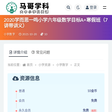
登录
全部
2020学而思一鸣小学六年级数学目标A+寒假班（7
讲带讲义）
小学数字
2021-10-20
10
详情介绍
常见问题
当前位置：
首页
小学资源
小学数字
正文
资源信息
普通
10金币
会员
免费
永久会员
免费
推荐