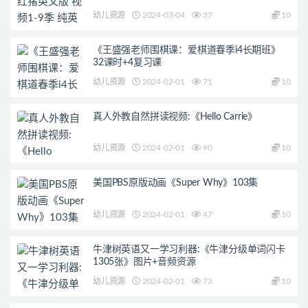
幼儿资源
2024-03-04
37
10
《王盛强老师围棋课：爱棋道春季i4长期班》
32课时+4复习课
幼儿资源
2024-02-01
71
10
真人外教自然拼读视频:《Hello Carrie》
幼儿资源
2024-02-01
90
10
美国PBS原版动画《Super Why》103集
幼儿资源
2024-02-01
47
10
牛津树英语又一学习利器:《牛津分级单词闪卡
1305张》图片+音频资源
幼儿资源
2024-02-01
73
10