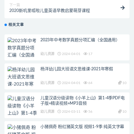
下一篇
2020新叽里呱啦儿童英语早教启蒙萌芽课程
相关文章
2023年中考数学真题分项汇编（全国通用）
幼儿资源
2024-04-01
17
杨洋幼儿园大班语文思维课-2021年寒假
幼儿资源
2024-04-01
64
10
儿童汉语分级读物《小羊上山》第1-4季PDF电
子版+精读视频+MP3音频
幼儿资源
2024-03-11
56
10
小猪佩奇 粉红猪英文版 视频1-9季 纯英文字幕