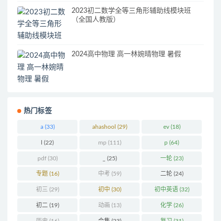
2023初二数学全等三角形辅助线模块班
（全国人教版）
2024高中物理 高一林婉晴物理 暑假
热门标签
a
(33)
ahashool
(29)
ev
(18)
l
(22)
mp
(111)
p
(64)
pdf
(30)
_
(25)
一轮
(23)
专题
(16)
中考
(59)
二轮
(24)
初三
(29)
初中
(30)
初中英语
(32)
初二
(19)
动画
(13)
化学
(26)
历史
(16)
合集
(23)
复习
(31)