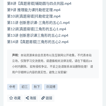
第8讲【真题易错]辅助圆与四点共园.mp4
第9讲 推理能力课托勒密定理.mp4
第10讲[真题易错]托勒密定理.mp4
第11讲 创新意识课-三角形的五心1.mp4
第12讲[真题易错]三角形的五心1.mp4
第13讲 创新意识课三角形的五心2.mp4
第14讲【真题易错]三角形的五心2.mp4
声明：
本站资源来自会员发布以及互联网公开收集，不代表本站
立场，仅限学习交流使用，请遵循相关法律法规，请在下载后24
小时内删除。 如有侵权争议、不妥之处请联系本站删除处理！ 请
用户仔细辨认内容的真实性，避免上当受骗！
中考
初三
秋下
许润博
收藏
海报
链接