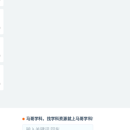
0
0
0
马哥学科，找学科资源就上马哥学科!