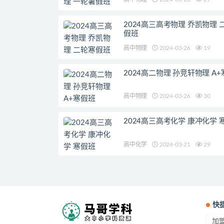
2024高三高考物理 乔凯物理 
假班
高中物理
2024-03-26
19
2024高二物理 孙竞轩物理 A
高中物理
2024-03-26
30
2024高三高考化学 康冲化学 
高中化学
2024-03-21
29
快
加