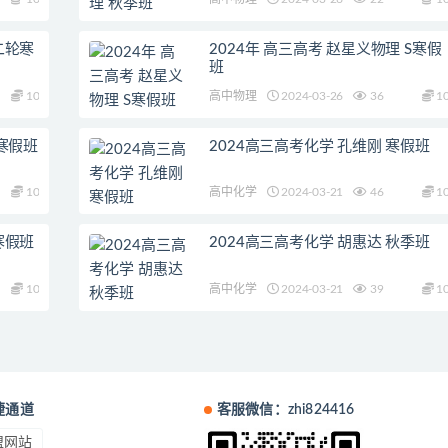
二轮寒
2024年 高三高考 赵星义物理 S寒假
班
10
高中物理
2024-03-26
36
1
+寒假班
2024高三高考化学 孔维刚 寒假班
10
高中化学
2024-03-21
46
1
寒假班
2024高三高考化学 胡惠达 秋季班
10
高中化学
2024-03-21
39
1
捷通道
客服微信：zhi824416
盟网站