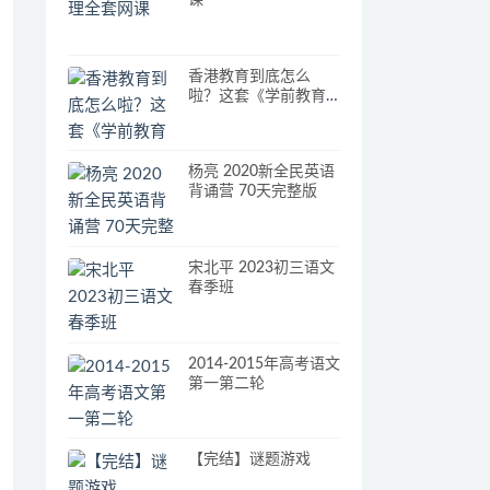
课
香港教育到底怎么
啦？这套《学前教育
课程指引》值得一看
杨亮 2020新全民英语
背诵营 70天完整版
宋北平 2023初三语文
春季班
2014-2015年高考语文
第一第二轮
【完结】谜题游戏