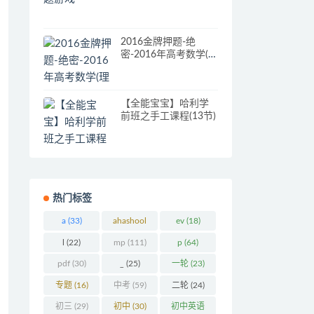
2016金牌押题-绝
密-2016年高考数学(理
科)押题精练：专题
【6】《平面向量》
ppt课件.ppt
【全能宝宝】哈利学
前班之手工课程(13节)
热门标签
a
(33)
ahashool
ev
(18)
(29)
l
(22)
mp
(111)
p
(64)
pdf
(30)
_
(25)
一轮
(23)
专题
(16)
中考
(59)
二轮
(24)
初三
(29)
初中
(30)
初中英语