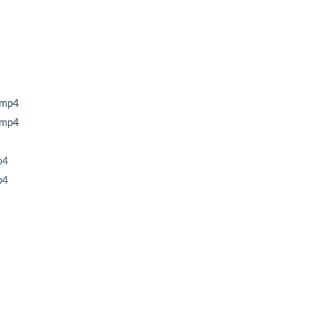
mp4
mp4
p4
p4