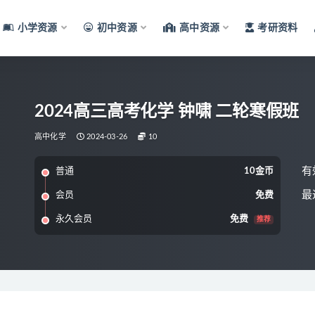
小学资源
初中资源
高中资源
考研资料
2024高三高考化学 钟啸 二轮寒假班
高中化学
2024-03-26
10
有
普通
10金币
最
会员
免费
永久会员
免费
推荐