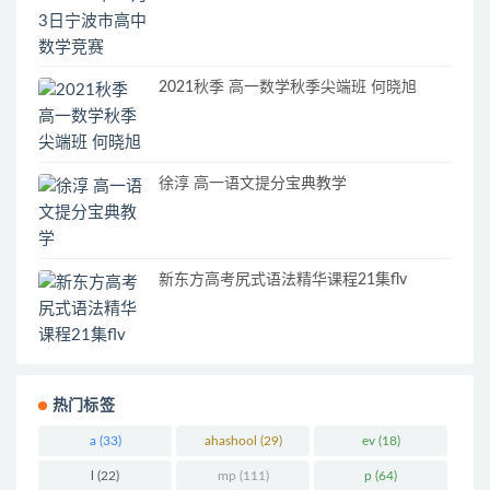
2021秋季 高一数学秋季尖端班 何晓旭
徐淳 高一语文提分宝典教学
新东方高考尻式语法精华课程21集flv
热门标签
a
(33)
ahashool
(29)
ev
(18)
l
(22)
mp
(111)
p
(64)