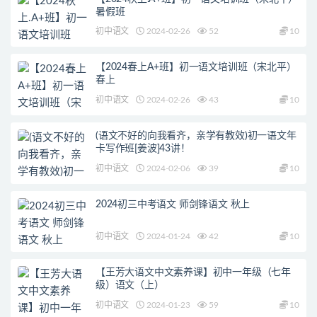
暑假班
初中语文
2024-02-26
52
10
【2024春上A+班】初一语文培训班（宋北平）
春上
初中语文
2024-02-26
43
10
(语文不好的向我看齐，亲学有教效)初一语文年
卡写作班[姜波]43讲！
初中语文
2024-02-06
39
10
2024初三中考语文 师剑锋语文 秋上
初中语文
2024-01-24
42
10
【王芳大语文中文素养课】初中一年级（七年
级）语文（上）
初中语文
2024-01-23
59
10