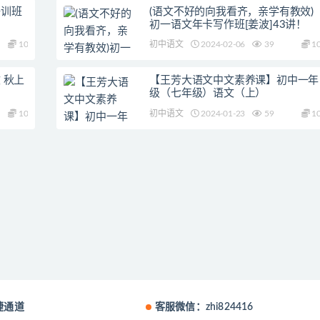
培训班
(语文不好的向我看齐，亲学有教效)
初一语文年卡写作班[姜波]43讲！
10
初中语文
2024-02-06
39
1
 秋上
【王芳大语文中文素养课】初中一年
级（七年级）语文（上）
10
初中语文
2024-01-23
59
1
捷通道
客服微信：zhi824416