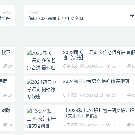
上一篇
下一篇
满分班
陈周 2021寒假 初中作文突围
 秋下
2023届 初二语文 多位老师合讲 暑
班【完结】
10
初中语文
2024-03-26
59
1
杨荷
2024初三中考语文 何铮铮 寒假班
10
初中语文
2024-02-26
27
1
 刘璐
【2024秋上.A+班】初一语文培训班
（宋北平）暑假班
10
初中语文
2024-02-26
52
1