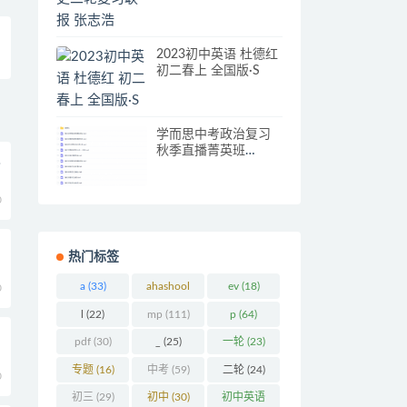
2023初中英语 杜德红
初二春上 全国版·S
学而思中考政治复习
秋季直播菁英班
假
（2019人教版）
0
热门标签
a
(33)
ahashool
ev
(18)
0
(29)
l
(22)
mp
(111)
p
(64)
pdf
(30)
_
(25)
一轮
(23)
专题
(16)
中考
(59)
二轮
(24)
0
初三
(29)
初中
(30)
初中英语