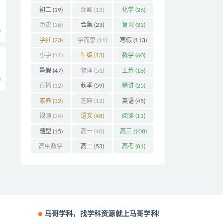
(32)
初二
(19)
动画
(13)
化学
(26)
历史
(16)
合集
(23)
复习
(31)
0
学社
(23)
学而思
(11)
寒假
(113)
小学
(11)
年级
(13)
数学
(60)
暑假
(47)
物理
(51)
王芳
(16)
0
直播
(12)
秋季
(59)
精讲
(25)
素养
(12)
芝麻
(12)
英语
(45)
视频
(34)
语文
(48)
阅读
(11)
题型
(15)
高一
(40)
高三
(108)
高中数学
高二
(53)
高考
(81)
(16)
马哥学科，找学科资源就上马哥学科!