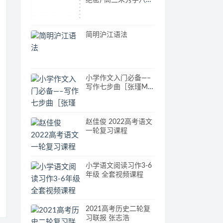
绝密)-高三朱秀宇八省
联考解析
简明沪江语法
小学作文入门必备—–
写作七步曲［张瑾M-
A7讲全］
赵佳俊 2022高考语文
一轮复习课程
小学语文阅读习作3-6
年级 全套视频课程
2021高考历史二轮复
习联报 张志浩