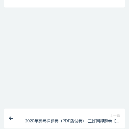
免费下载或者VIP会员资源能否直接商用？
提示下载完但解压或打开不了？
找不到素材资源介绍文章里的示例图片？
付款后无法显示下载地址或者无法查看内容？
购买该资源后，可以退款吗？
上一篇
2020年高考押题卷（PDF版试卷）-三好网押题卷【含
文理】