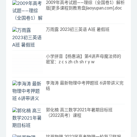
2009年高考试题——理综（全国卷1）解析
版[更多课程到教育盘jiaoyupan.com].doc
万雨露 2023初三英语 A班 暑假班
小学拼音【杨惠涵】第4讲声母魔法师的
密室：z c s zh ch sh r y w
李海涛 最新物理中考押题班 6讲带讲义完
结
郭化楠 高三数学2021年暑期目标班
（2022高考）课程
铭哥物理 2022届高考物理一轮复习联报