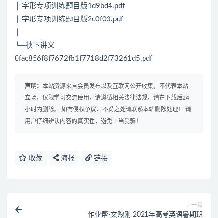
│ 字形专项训练题目版1d9bd4.pdf
│ 字形专项训练题目版2c0f03.pdf
│
└─秋下讲义
0fac856f8f7672fb1f7718d2f73261d5.pdf
声明：
本站资源来自会员发布以及互联网公开收集，不代表本站
立场，仅限学习交流使用，请遵循相关法律法规，请在下载后24
小时内删除。 如有侵权争议、不妥之处请联系本站删除处理！ 请
用户仔细辨认内容的真实性，避免上当受骗！
收藏
海报
链接
上一篇
作业帮-文煦刚 2021年高考英语暑期班