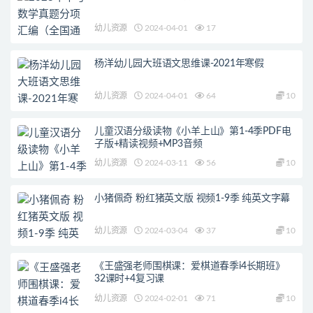
幼儿资源
2024-04-01
17
杨洋幼儿园大班语文思维课-2021年寒假
幼儿资源
2024-04-01
64
10
儿童汉语分级读物《小羊上山》第1-4季PDF电
子版+精读视频+MP3音频
幼儿资源
2024-03-11
56
10
小猪佩奇 粉红猪英文版 视频1-9季 纯英文字幕
幼儿资源
2024-03-04
37
10
《王盛强老师围棋课：爱棋道春季i4长期班》
32课时+4复习课
幼儿资源
2024-02-01
71
10