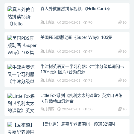
真人外教自然拼读视频:《Hello Carrie》
幼儿资源
2024-02-01
90
10
美国PBS原版动画《Super Why》103集
幼儿资源
2024-02-01
47
10
牛津树英语又一学习利器:《牛津分级单词闪卡
1305张》图片+音频资源
幼儿资源
2024-02-01
73
10
Little Fox系列《凯利太太的课堂》英文口语练
习对话动画资源全
幼儿资源
2024-02-01
50
10
【爱棋道】袁嘉华老师围棋一段班32课时