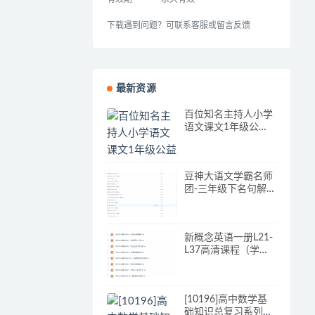
下载遇到问题？可联系客服或留言反馈
最新资源
百位知名主持人小学
语文课文1年级公益
朗读
豆神大语文学霸名师
团-三年级下名句解
析唯美千古绝句
新概念英语一册L21-
L37高清课程（学而
思赵紫涵主讲）
[10196]高中数学基
础知识总复习系列之