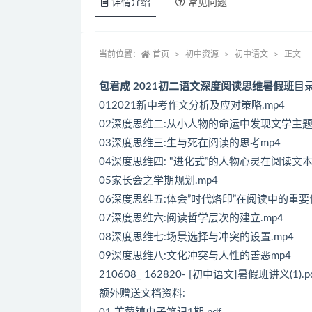
详情介绍
常见问题
当前位置：
首页
初中资源
初中语文
正文
包君成 2021初二语文深度阅读思维暑假班
目
012021新中考作文分析及应对策略.mp4
02深度思维二:从小人物的命运中发现文学主题.
03深度思维三:生与死在阅读的思考mp4
04深度思维四: "进化式”的人物心灵在阅读文本
05家长会之学期规划.mp4
06深度思维五:体会”时代烙印”在阅读中的重要作
07深度思维六:阅读哲学层次的建立.mp4
08深度思维七:场景选择与冲突的设置.mp4
09深度思维八:文化冲突与人性的善恶mp4
210608_ 162820- [初中语文]暑假班讲义(1).p
额外赠送文档资料: