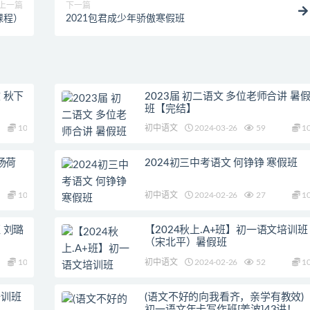
上一篇
下一篇
课程）
2021包君成少年骄傲寒假班
 秋下
2023届 初二语文 多位老师合讲 暑
班【完结】
10
初中语文
2024-03-26
59
1
杨荷
2024初三中考语文 何铮铮 寒假班
10
初中语文
2024-02-26
27
1
 刘璐
【2024秋上.A+班】初一语文培训班
（宋北平）暑假班
10
初中语文
2024-02-26
52
1
培训班
(语文不好的向我看齐，亲学有教效)
初一语文年卡写作班[姜波]43讲！