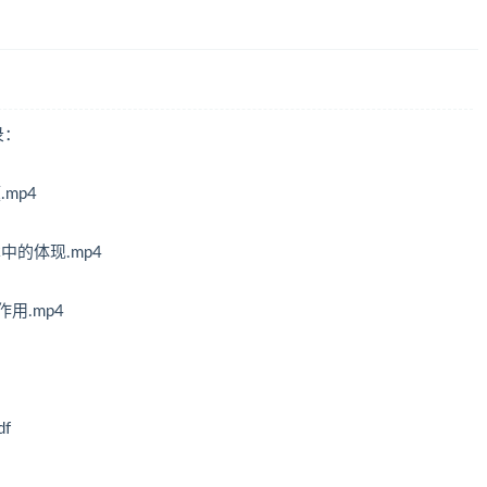
录：
mp4
中的体现.mp4
用.mp4
df