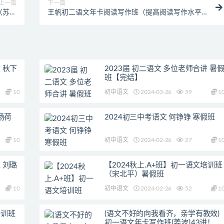
上一篇
下一篇
（苏教
王帆初二语文年卡阅读写作班（提高阅读写作水平
年级）
教学视频）
 秋下
2023届 初二语文 多位老师合讲 暑
班【完结】
10
初中语文
2024-03-26
59
1
杨荷
2024初三中考语文 何铮铮 寒假班
10
初中语文
2024-02-26
27
1
 刘璐
【2024秋上.A+班】初一语文培训班
（宋北平）暑假班
10
初中语文
2024-02-26
52
1
培训班
(语文不好的向我看齐，亲学有教效)
初一语文年卡写作班[姜波]43讲！