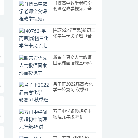
肖博高中数学老师全
套课程教学视频，全
集资源下载，高中数
学知识点全总结高中
数学公式大全
[40762-学而思]新初三
化学年卡尖子班（全
国人教版）[62讲陈谭
假
飞]
0
新东方语文人气教师
国家玮面授课堂mp3
录音
吕子正2022届高考化
0
学一轮复习 秋季班
万门中学阎俊超初中
0
物理九年级45讲