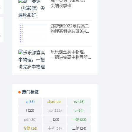
高一英语（张彩旗）
尖端秋季班
0
郑梦遥2022寒假高二
物理寒假尖端班8讲完
0
结
乐乐课堂高中物理，
一把讲完高中物理所
有知识点
热门标签
a
(33)
ahashool
ev
(18)
(29)
l
(22)
mp
(111)
p
(64)
pdf
(30)
_
(25)
一轮
(23)
专题
(16)
中考
(59)
二轮
(24)