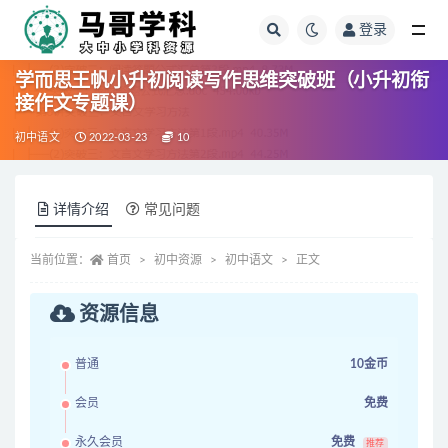
登录
全部
学而思王帆小升初阅读写作思维突破班（小升初衔
接作文专题课）
初中语文
2022-03-23
10
详情介绍
常见问题
当前位置：
首页
初中资源
初中语文
正文
资源信息
普通
10金币
会员
免费
永久会员
免费
推荐