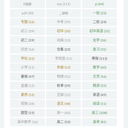
l
(22)
mp
(111)
p
(64)
pdf
(30)
_
(25)
一轮
(23)
专题
(16)
中考
(59)
二轮
(24)
初三
(29)
初中
(30)
初中英语
(32)
初二
(19)
动画
(13)
化学
(26)
历史
(16)
合集
(23)
复习
(31)
学社
(23)
学而思
(11)
寒假
(113)
小学
(11)
年级
(13)
数学
(60)
暑假
(47)
物理
(51)
王芳
(16)
直播
(12)
秋季
(59)
精讲
(25)
素养
(12)
芝麻
(12)
英语
(45)
视频
(34)
语文
(48)
阅读
(11)
题型
(15)
高一
(40)
高三
(108)
高中数学
(16)
高二
(53)
高考
(81)