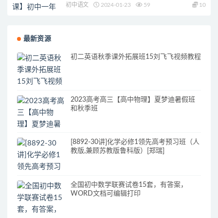
初中语文
2024-01-23
59
10
最新资源
初二英语秋季课外拓展班15刘飞飞视频教程
2023高考高三【高中物理】夏梦迪暑假班
和秋季班
[8892-30讲]化学必修1领先高考预习班（人
教版,兼顾苏教版鲁科版）[郑瑞]
全国初中数学联赛试卷15套，有答案，
WORD文档可编辑打印