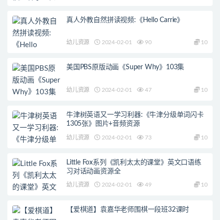
真人外教自然拼读视频:《Hello Carrie》
幼儿资源
2024-02-01
90
10
美国PBS原版动画《Super Why》103集
幼儿资源
2024-02-01
47
10
牛津树英语又一学习利器:《牛津分级单词闪卡
1305张》图片+音频资源
幼儿资源
2024-02-01
73
10
Little Fox系列《凯利太太的课堂》英文口语练
习对话动画资源全
幼儿资源
2024-02-01
49
10
【爱棋道】袁嘉华老师围棋一段班32课时