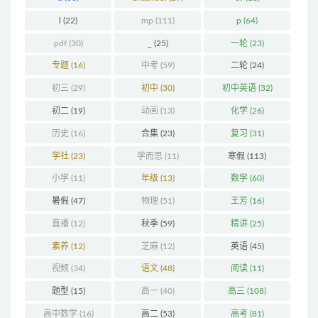
l
(22)
mp
(111)
p
(64)
pdf
(30)
_
(25)
一轮
(23)
专题
(16)
中考
(59)
二轮
(24)
初三
(29)
初中
(30)
初中英语
(32)
初二
(19)
动画
(13)
化学
(26)
历史
(16)
合集
(23)
复习
(31)
学社
(23)
学而思
(11)
寒假
(113)
小学
(11)
年级
(13)
数学
(60)
暑假
(47)
物理
(51)
王芳
(16)
直播
(12)
秋季
(59)
精讲
(25)
素养
(12)
芝麻
(12)
英语
(45)
视频
(34)
语文
(48)
阅读
(11)
题型
(15)
高一
(40)
高三
(108)
高中数学
(16)
高二
(53)
高考
(81)