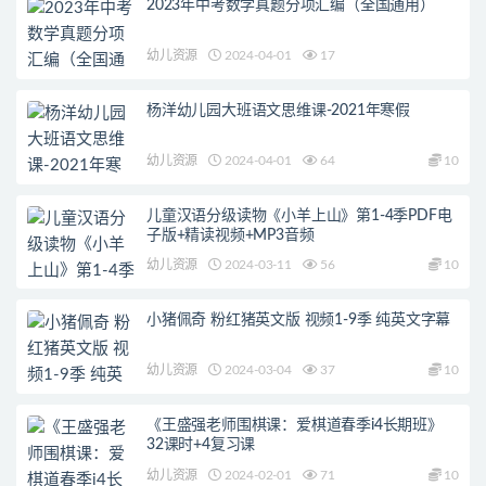
2023年中考数学真题分项汇编（全国通用）
幼儿资源
2024-04-01
17
杨洋幼儿园大班语文思维课-2021年寒假
幼儿资源
2024-04-01
64
10
儿童汉语分级读物《小羊上山》第1-4季PDF电
子版+精读视频+MP3音频
幼儿资源
2024-03-11
56
10
小猪佩奇 粉红猪英文版 视频1-9季 纯英文字幕
幼儿资源
2024-03-04
37
10
《王盛强老师围棋课：爱棋道春季i4长期班》
32课时+4复习课
幼儿资源
2024-02-01
71
10