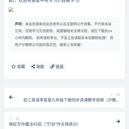
距)，欢迎有需要中考学习们观看学习!
声明：
本站资源来自会员发布以及互联网公开收集，不代表本站
立场，仅限学习交流使用，请遵循相关法律法规，请在下载后24
小时内删除。 如有侵权争议、不妥之处请联系本站删除处理！ 请
用户仔细辨认内容的真实性，避免上当受骗！
收藏
海报
链接
上一篇
初三英语李苗苗九年级下册同步讲课教学视频（沪教版
三起点）
下一篇
杨虹写作魔法42招（“打扮”作文得高分）