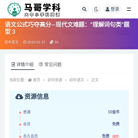
登录
全部
语文公式巧夺高分—现代文难题：“理解词句类”题
型 3
初中语文
2022-01-27
10
详情介绍
常见问题
当前位置：
首页
初中资源
初中语文
正文
资源信息
普通
10金币
会员
免费
永久会员
免费
推荐