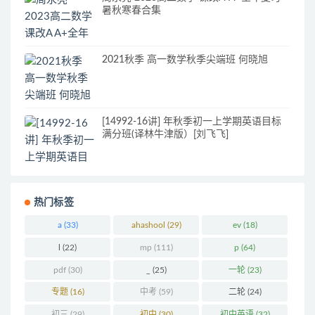
暑秋寒春合集
2021秋季 高一数学秋季尖端班 何晓旭
[14992-16讲] 年秋季初一上学期英语目标
满分班(译林牛津版）[刘飞飞]
热门标签
a
(33)
ahashool
(29)
ev
(18)
l
(22)
mp
(111)
p
(64)
pdf
(30)
_
(25)
一轮
(23)
专题
(16)
中考
(59)
二轮
(24)
初三
(29)
初中
(30)
初中英语
(32)