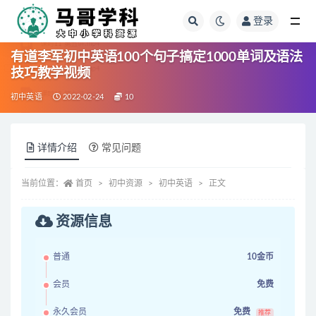
登录
全部
有道李军初中英语100个句子搞定1000单词及语法
技巧教学视频
初中英语
2022-02-24
10
详情介绍
常见问题
当前位置：
首页
初中资源
初中英语
正文
资源信息
普通
10金币
会员
免费
永久会员
免费
推荐