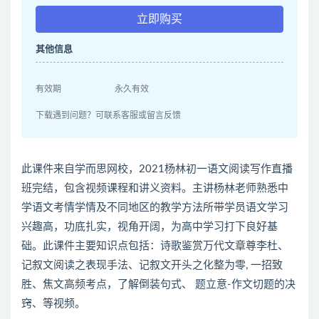
立即购买
其他信息
有效期
永久有效
下载遇到问题？可联系客服或留言反馈
此课件来自学而思网校，2021杨林初一语文阅读写作直播
班完结，包含视频课程和讲义资料。主讲杨林老师熟悉中
学语文考情学情及不同地区的教学方法所带学员语文学习
兴趣高，功底扎实，视角开阔，为高中学习打下良好基
础。此课件主要知识点包括：诗歌鉴赏万代文章尊李杜、
记叙文阅读之表现手法、记叙文开头之化整为零, 一招致
胜、焦文高频考点，了解倒装句式、 题立意-作文切题的决
窍、等视频。