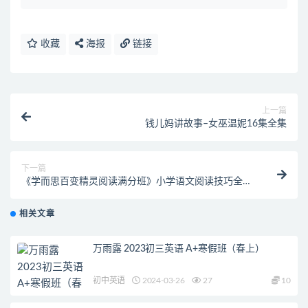
收藏
海报
链接
上一篇
钱儿妈讲故事–女巫温妮16集全集
下一篇
《学而思百变精灵阅读满分班》小学语文阅读技巧全20
讲
相关文章
万雨露 2023初三英语 A+寒假班（春上）
初中英语
2024-03-26
27
10