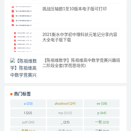
挑战压轴题1至10版本电子版可打印
2021衡水中学初中理科状元笔记分享内容
大全电子版下载
【陈祖维数学】陈祖维高中数学竞赛兴趣班
二阶段全套(学而思培优)
热门标签
a
(33)
ahashool
(29)
ev
(18)
l
(22)
mp
(111)
p
(64)
pdf
(30)
_
(25)
一轮
(23)