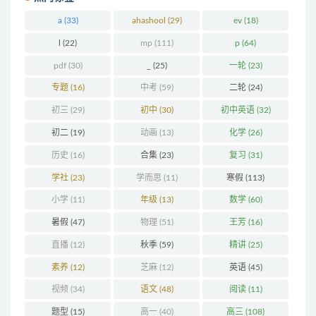
a
(33)
ahashool
(29)
ev
(18)
l
(22)
mp
(111)
p
(64)
pdf
(30)
_
(25)
一轮
(23)
专题
(16)
中考
(59)
二轮
(24)
初三
(29)
初中
(30)
初中英语
(32)
初二
(19)
动画
(13)
化学
(26)
历史
(16)
合集
(23)
复习
(31)
学社
(23)
学而思
(11)
寒假
(113)
小学
(11)
年级
(13)
数学
(60)
暑假
(47)
物理
(51)
王芳
(16)
直播
(12)
秋季
(59)
精讲
(25)
素养
(12)
芝麻
(12)
英语
(45)
视频
(34)
语文
(48)
阅读
(11)
题型
(15)
高一
(40)
高三
(108)