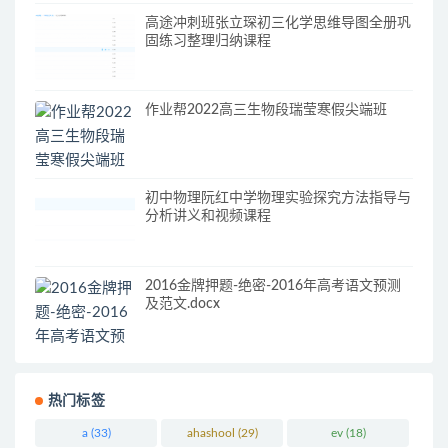
高途冲刺班张立琛初三化学思维导图全册巩
固练习整理归纳课程
作业帮2022高三生物段瑞莹寒假尖端班
初中物理阮红中学物理实验探究方法指导与
分析讲义和视频课程
2016金牌押题-绝密-2016年高考语文预测
及范文.docx
热门标签
a
(33)
ahashool
(29)
ev
(18)