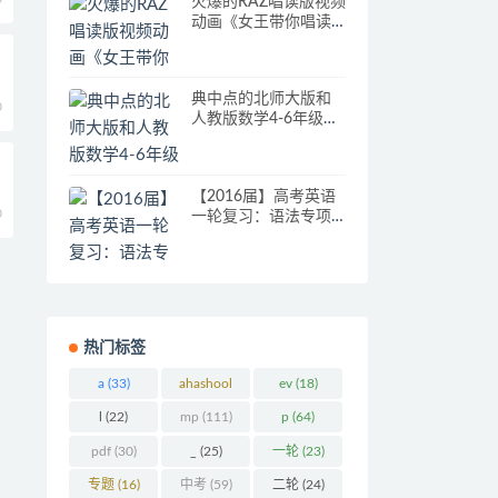
火爆的RAZ唱读版视频
动画《女王带你唱读
Raz》共340集
典中点的北师大版和
0
人教版数学4-6年级下
册单元练习
【2016届】高考英语
0
一轮复习：语法专项
突破ppt课件（第1-12
讲，全站免费）.rar
热门标签
a
(33)
ahashool
ev
(18)
(29)
l
(22)
mp
(111)
p
(64)
pdf
(30)
_
(25)
一轮
(23)
专题
(16)
中考
(59)
二轮
(24)