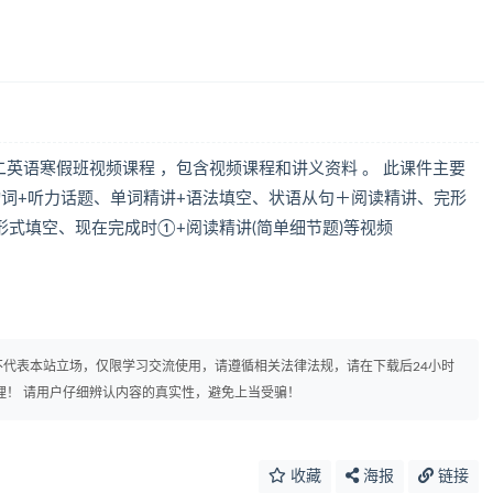
二英语寒假班视频课程 ，包含视频课程和讲义资料 。 此课件主要
动词+听力话题、单词精讲+语法填空、状语从句＋阅读精讲、完形
形式填空、现在完成时①+阅读精讲(简单细节题)等视频
代表本站立场，仅限学习交流使用，请遵循相关法律法规，请在下载后24小时
理！ 请用户仔细辨认内容的真实性，避免上当受骗！
收藏
海报
链接