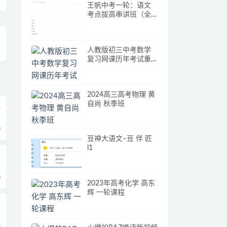
王帆中考一轮：语文
考点拔高串讲班（全
面出击中考语文必备
复习考点）
人教版初三中考数学
复习网课历年考试重
点知识真题解析教学
视频
2024高三高考物理 黄
自尚 秋季班
班
0
豆神大语文–豆 伴 匠
l1
0
2023年高考化学 高东
辉 一轮课程
0