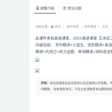
详情介绍
常见问题
当前位置：
首页
初中资源
初中英语
正文
此课件来自高途课堂，2021高途课堂-王冰初
内容包括： 写作精讲+七选五、完形精讲+系
精讲+代词②+听力话题、单词精讲+词的适当
声明：
本站资源来自会员发布以及互联网公开收集，不
内删除。 如有侵权争议、不妥之处请联系本站删除处