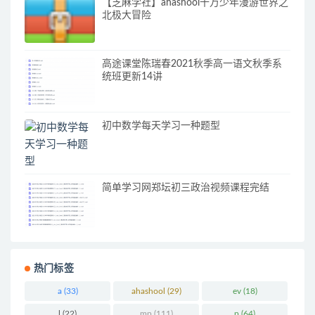
【芝麻学社】ahashool十万少年漫游世界之
北极大冒险
高途课堂陈瑞春2021秋季高一语文秋季系
统班更新14讲
初中数学每天学习一种题型
简单学习网郑坛初三政治视频课程完结
热门标签
a
(33)
ahashool
(29)
ev
(18)
l
(22)
mp
(111)
p
(64)