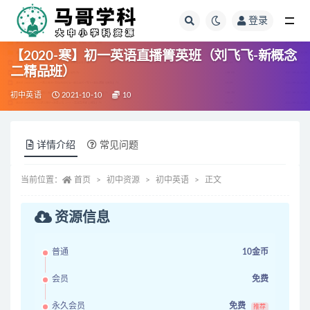
登录
全部
【2020-寒】初一英语直播箐英班（刘飞飞-新概念
二精品班）
初中英语
2021-10-10
10
详情介绍
常见问题
当前位置：
首页
初中资源
初中英语
正文
资源信息
普通
10金币
会员
免费
永久会员
免费
推荐