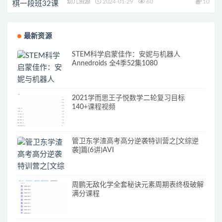
幼儿资源
2024-01-29
60
10
最新资源
STEM科学启蒙佳作：安妮与机器人
Annedroids 全4季52集1080
2021学而思王子悦数学二轮复习目标
140+课程视频
管卫东学渣高考高分逆袭特训营之[文综逆
袭]篇(6讲)AVI
周鹏无敌化学全套秘诀元素周期表终极破解
满分课程