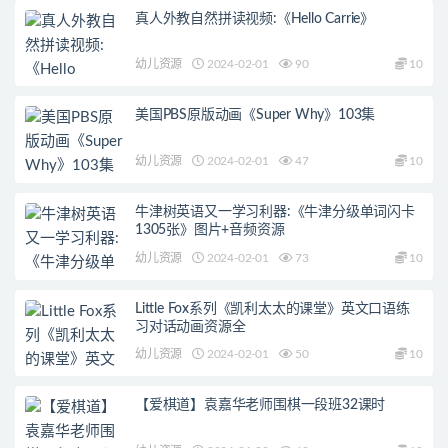
真人外教自然拼读视频:《Hello Carrie》
幼儿资源
2024-02-01
90
10
美国PBS原版动画《Super Why》103集
幼儿资源
2024-02-01
47
10
牛津树英语又一学习利器:《牛津分级单词闪卡
1305张》图片+音频资源
幼儿资源
2024-02-01
73
10
Little Fox系列《凯利太太的课堂》英文口语练
习对话动画资源全
幼儿资源
2024-02-01
50
10
【爱棋道】袁嘉华老师围棋一段班32课时