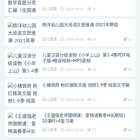
幼儿资源
2024-04-01
17
杨洋幼儿园大班语文思维课-2021年寒假
幼儿资源
2024-04-01
64
10
儿童汉语分级读物《小羊上山》第1-4季PDF电
子版+精读视频+MP3音频
幼儿资源
2024-03-11
56
10
小猪佩奇 粉红猪英文版 视频1-9季 纯英文字幕
幼儿资源
2024-03-04
37
10
《王盛强老师围棋课：爱棋道春季i4长期班》
32课时+4复习课
幼儿资源
2024-02-01
71
10