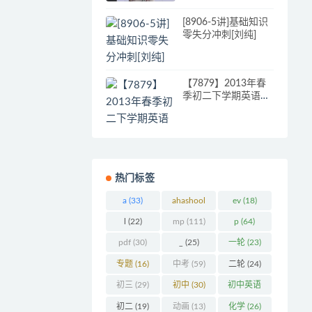
[8906-5讲]基础知识
零失分冲刺[刘纯]
【7879】2013年春
季初二下学期英语课
外拓展班【15刘飞
飞】
热门标签
a
(33)
ahashool
ev
(18)
(29)
l
(22)
mp
(111)
p
(64)
pdf
(30)
_
(25)
一轮
(23)
专题
(16)
中考
(59)
二轮
(24)
初三
(29)
初中
(30)
初中英语
(32)
初二
(19)
动画
(13)
化学
(26)