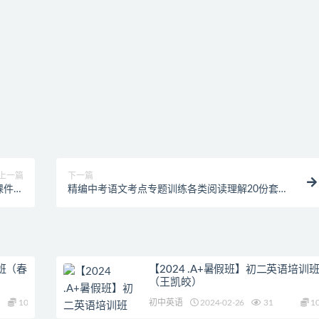
上一篇
下一篇
课件大
精编中考语文考点专题训练各类阅读理解20份套含
全
答案
假班（春
【2024 .A+暑假班】初二英语培训
（王凯皎）
10
初中英语
2024-02-26
31
1