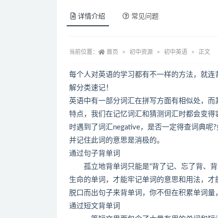
详情介绍
常见问题
当前位置：
首页
初中资源
初中英语
正文
每个人对英语的学习都有不一样的方法，就连背
解分类速记！
英语中有一部分词汇在拼写方面有相似处，而
特点，我们在记忆词汇和猜测词汇时都会变得容易
时遇到了词汇negative，是否一定得查词
并记住此词的意思是消极的。
通过句子背单词
孤立地背单词只能是“背了记、忘了背、背了
生命的单词，才能牢记单词的意思和用法，才
脱口而出句子来背单词，你不但在积累单词量，
通过短文背单词