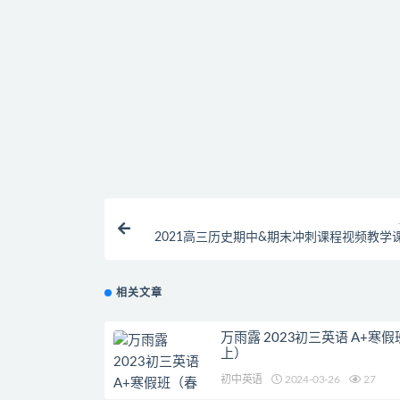
找不到素材资源介绍文章里的示例图片？
付款后无法显示下载地址或者无法查看内容？
购买该资源后，可以退款吗？
2021高三历史期中&期末冲刺课程视频教学
相关文章
万雨露 2023初三英语 A+寒
上）
初中英语
2024-03-26
27