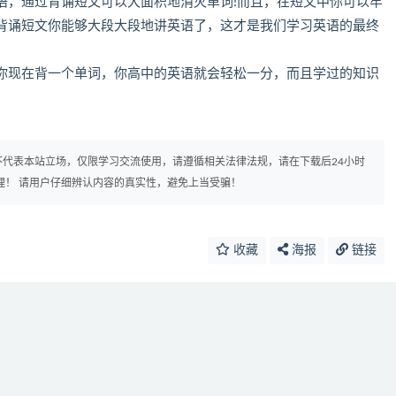
，通过背诵短文可以大面积地消灭单词!而且，在短文中你可以牢
背诵短文你能够大段大段地讲英语了，这才是我们学习英语的最终
你现在背一个单词，你高中的英语就会轻松一分，而且学过的知识
代表本站立场，仅限学习交流使用，请遵循相关法律法规，请在下载后24小时
理！ 请用户仔细辨认内容的真实性，避免上当受骗！
收藏
海报
链接