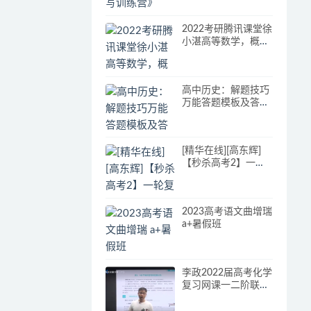
2022考研腾讯课堂徐
小湛高等数学，概率
论数理统计，线性代
数视频讲解
高中历史：解题技巧
万能答题模板及答题
思路，想要高分的来
[精华在线][高东辉]
【秒杀高考2】一轮
复习攻略 秋季
2023高考语文曲增瑞
a+暑假班
李政2022届高考化学
复习网课一二阶联报
二阶段更新24讲