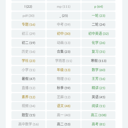
l
(22)
mp
(111)
p
(64)
pdf
(30)
_
(25)
一轮
(23)
专题
(16)
中考
(59)
二轮
(24)
初三
(29)
初中
(30)
初中英语
(32)
初二
(19)
动画
(13)
化学
(26)
历史
(16)
合集
(23)
复习
(31)
学社
(23)
学而思
(11)
寒假
(113)
小学
(11)
年级
(13)
数学
(60)
暑假
(47)
物理
(51)
王芳
(16)
直播
(12)
秋季
(59)
精讲
(25)
素养
(12)
芝麻
(12)
英语
(45)
视频
(34)
语文
(48)
阅读
(11)
题型
(15)
高一
(40)
高三
(108)
高中数学
(16)
高二
(53)
高考
(81)