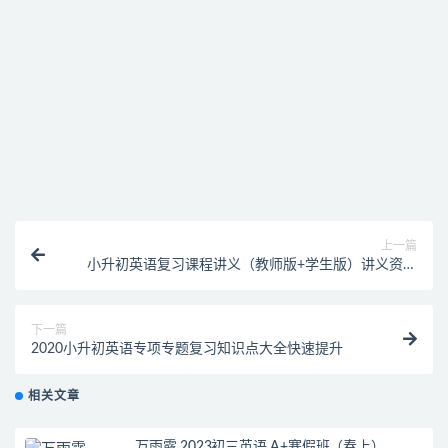
找不到素材资源介绍文章里的示例图片？
付款后无法显示下载地址或者无法查看内容？
购买该资源后，可以退款吗？
上一篇
小升初英语复习课程讲义（教师版+学生版）讲义资料
大全
下一篇
2020小升初英语专项专题复习知识点大全快速提升
相关文章
万雨露 2023初三英语 A+寒假班（春上）