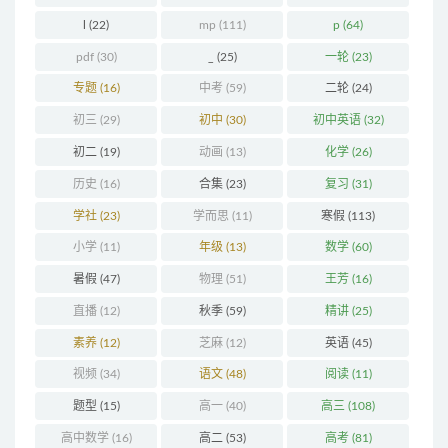
l
(22)
mp
(111)
p
(64)
pdf
(30)
_
(25)
一轮
(23)
专题
(16)
中考
(59)
二轮
(24)
初三
(29)
初中
(30)
初中英语
(32)
初二
(19)
动画
(13)
化学
(26)
历史
(16)
合集
(23)
复习
(31)
学社
(23)
学而思
(11)
寒假
(113)
小学
(11)
年级
(13)
数学
(60)
暑假
(47)
物理
(51)
王芳
(16)
直播
(12)
秋季
(59)
精讲
(25)
素养
(12)
芝麻
(12)
英语
(45)
视频
(34)
语文
(48)
阅读
(11)
题型
(15)
高一
(40)
高三
(108)
高中数学
(16)
高二
(53)
高考
(81)