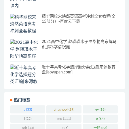
精华网校宋焕然英语高考冲刺全套教程(全
15部分）-百度云下载
2021高中化学 赵瑛瑛木子陆华艳高东辉马
凯鹏赵学清祝鑫
近十年高考化学选择题分类汇编[来源教育
盘jiaoyupan.com]
热门标签
a
(33)
ahashool
(29)
ev
(18)
l
(22)
mp
(111)
p
(64)
pdf
(30)
_
(25)
一轮
(23)