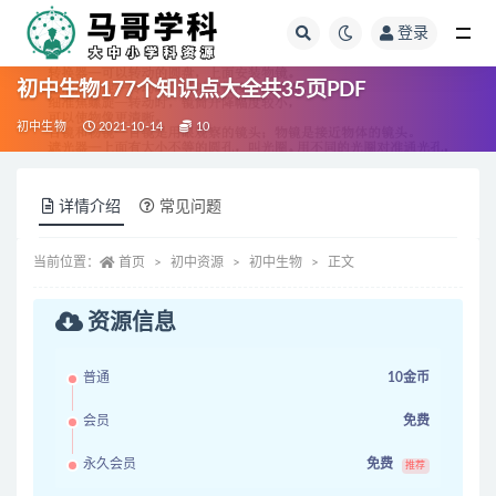
登录
全部
初中生物177个知识点大全共35页PDF
初中生物
2021-10-14
10
详情介绍
常见问题
当前位置：
首页
初中资源
初中生物
正文
资源信息
普通
10金币
会员
免费
永久会员
免费
推荐