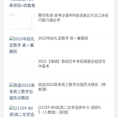
腾讯有道-高考必备800成语速记方法口诀技
巧脑力操必学
2023年赵礼显数学 高一暑期班
2022【海绵】管综历年考研真题全程班写
作备考
高途2022高考高三数学白瑞芳点睛班（押
题课）
[21359-80讲]高二化学选修年卡-选修4、
5（人教版）[郑瑞]