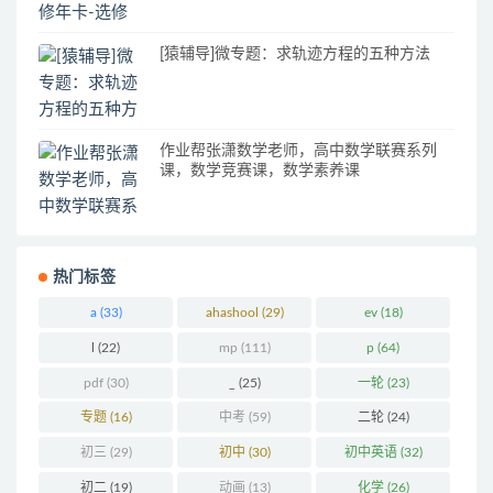
[猿辅导]微专题：求轨迹方程的五种方法
作业帮张潇数学老师，高中数学联赛系列
课，数学竞赛课，数学素养课
热门标签
a
(33)
ahashool
(29)
ev
(18)
l
(22)
mp
(111)
p
(64)
pdf
(30)
_
(25)
一轮
(23)
专题
(16)
中考
(59)
二轮
(24)
初三
(29)
初中
(30)
初中英语
(32)
初二
(19)
动画
(13)
化学
(26)