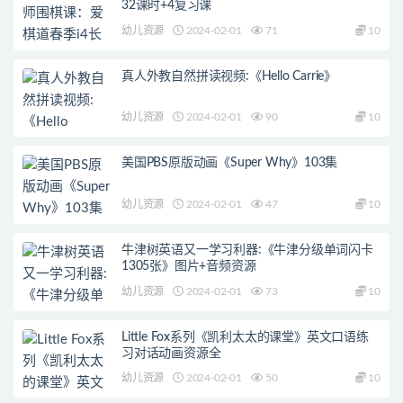
32课时+4复习课
幼儿资源
2024-02-01
71
10
真人外教自然拼读视频:《Hello Carrie》
幼儿资源
2024-02-01
90
10
美国PBS原版动画《Super Why》103集
幼儿资源
2024-02-01
47
10
牛津树英语又一学习利器:《牛津分级单词闪卡
1305张》图片+音频资源
幼儿资源
2024-02-01
73
10
Little Fox系列《凯利太太的课堂》英文口语练
习对话动画资源全
幼儿资源
2024-02-01
50
10