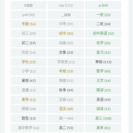
l
(22)
mp
(111)
p
(64)
pdf
(30)
_
(25)
一轮
(23)
专题
(16)
中考
(59)
二轮
(24)
初三
(29)
初中
(30)
初中英语
(32)
初二
(19)
动画
(13)
化学
(26)
历史
(16)
合集
(23)
复习
(31)
学社
(23)
学而思
(11)
寒假
(113)
小学
(11)
年级
(13)
数学
(60)
暑假
(47)
物理
(51)
王芳
(16)
直播
(12)
秋季
(59)
精讲
(25)
素养
(12)
芝麻
(12)
英语
(45)
视频
(34)
语文
(48)
阅读
(11)
题型
(15)
高一
(40)
高三
(108)
高中数学
(16)
高二
(53)
高考
(81)