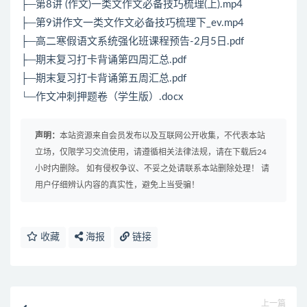
├─第8讲 (作文)一类文作文必备技巧梳理(上).mp4
├─第9讲作文一类文作文必备技巧梳理下_ev.mp4
├─高二寒假语文系统强化班课程预告-2月5日.pdf
├─期末复习打卡背诵第四周汇总.pdf
├─期末复习打卡背诵第五周汇总.pdf
└─作文冲刺押题卷（学生版）.docx
声明：
本站资源来自会员发布以及互联网公开收集，不代表本站
立场，仅限学习交流使用，请遵循相关法律法规，请在下载后24
小时内删除。 如有侵权争议、不妥之处请联系本站删除处理！ 请
用户仔细辨认内容的真实性，避免上当受骗！
收藏
海报
链接
上一篇