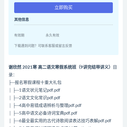
立即购买
其他信息
有效期
永久有效
下载遇到问题？可联系客服或留言反馈
谢欣然 2021寒 高二语文寒假系统班（9讲完结带讲义）
目
录：
├─报名寒假课程十重大礼包
│ ├─1语文状元笔记pdf.pdf
│ ├─2语文文化常识pdf.pdf
│ ├─4高中易错成语辨析与整理pdf.pdf
│ ├─5高中语文必备诗词宝典pdf.pdf
│ ├─6最全最实用的古代诗歌阅读表达技巧表解pdf.pdf