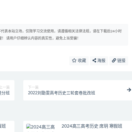
代表本站立场，仅限学习交流使用，请遵循相关法律法规，请在下载后24小时
理！ 请用户仔细辨认内容的真实性，避免上当受骗！
收藏
海报
链接
上一篇
下一篇
提分班
2022刘勖雯高考历史三轮套卷批改班
假班
2024高三高考历史 席玥 寒假班