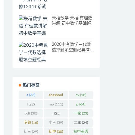
下（人教版）[顾斐1-
39讲]
朱稻数学 朱稻 有理数
讲解 初中数学基础班
2020中考数学－代数
选择题填空题经典300
题
热门标签
a
(33)
ahashool
ev
(18)
(29)
l
(22)
mp
(111)
p
(64)
pdf
(30)
_
(25)
一轮
(23)
专题
(16)
中考
(59)
二轮
(24)
初三
(29)
初中
(30)
初中英语