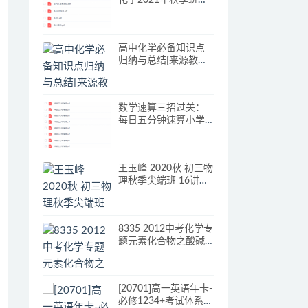
化学2021年秋季班视
频课程完结
高中化学必备知识点
归纳与总结[来源教育
盘jiaoyupan.com]
数学速算三招过关：
每日五分钟速算小学
全套电子文档
王玉峰 2020秋 初三物
理秋季尖端班 16讲完
结带讲义
8335 2012中考化学专
题元素化合物之酸碱
盐全攻略 【7江成】
[20701]高一英语年卡-
必修1234+考试体系上