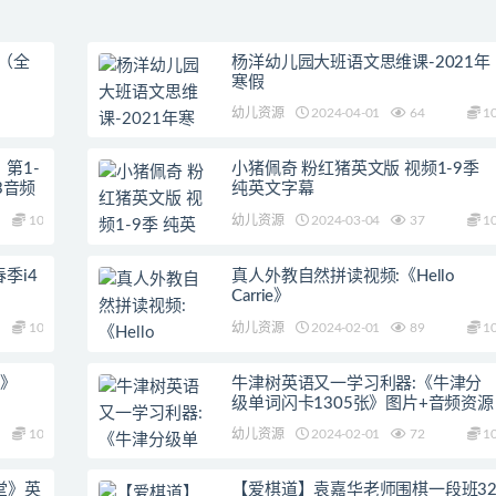
（全
杨洋幼儿园大班语文思维课-2021年
寒假
幼儿资源
2024-04-01
64
1
第1-
小猪佩奇 粉红猪英文版 视频1-9季
3音频
纯英文字幕
10
幼儿资源
2024-03-04
37
1
季i4
真人外教自然拼读视频:《Hello
Carrie》
10
幼儿资源
2024-02-01
89
1
y》
牛津树英语又一学习利器:《牛津分
级单词闪卡1305张》图片+音频资源
10
幼儿资源
2024-02-01
72
1
课堂》英
【爱棋道】袁嘉华老师围棋一段班3