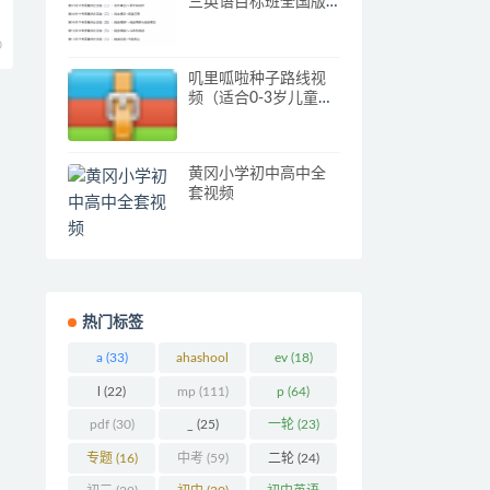
三英语目标班全国版
课程
0
叽里呱啦种子路线视
频（适合0-3岁儿童英
语磨耳朵）
黄冈小学初中高中全
套视频
热门标签
a
(33)
ahashool
ev
(18)
(29)
l
(22)
mp
(111)
p
(64)
pdf
(30)
_
(25)
一轮
(23)
专题
(16)
中考
(59)
二轮
(24)