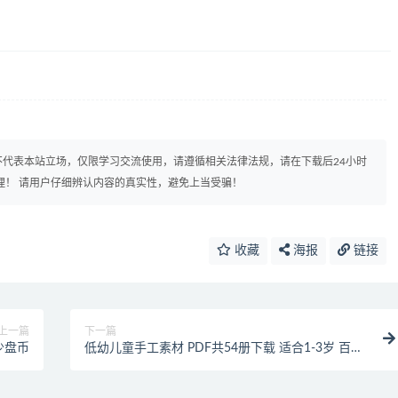
代表本站立场，仅限学习交流使用，请遵循相关法律法规，请在下载后24小时
理！ 请用户仔细辨认内容的真实性，避免上当受骗！
收藏
海报
链接
上一篇
下一篇
少盘币
低幼儿童手工素材 PDF共54册下载 适合1-3岁 百度
云网盘