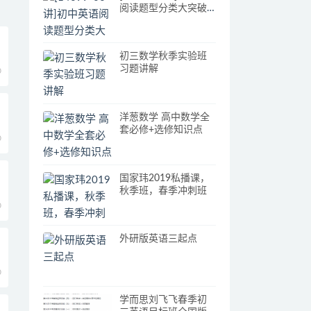
阅读题型分类大突破
[焦傲]
初三数学秋季实验班
习题讲解
0
洋葱数学 高中数学全
套必修+选修知识点
0
国家玮2019私播课，
秋季班，春季冲刺班
0
外研版英语三起点
0
学而思刘飞飞春季初
2