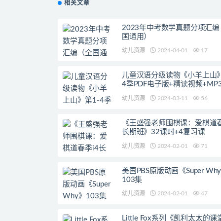
相关文章
2023年中考数学真题分项汇编
国通用）
幼儿资源
2024-04-01
17
儿童汉语分级读物《小羊上山》
4季PDF电子版+精读视频+MP
幼儿资源
2024-03-11
56
《王盛强老师围棋课：爱棋道春
长期班》32课时+4复习课
幼儿资源
2024-02-01
71
美国PBS原版动画《Super Wh
103集
幼儿资源
2024-02-01
47
Little Fox系列《凯利太太的