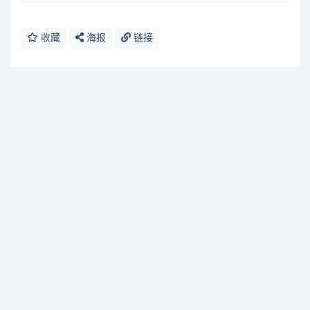
收藏
海报
链接
免费下载或者VIP会员资源能否直接商用？
提示下载完但解压或打开不了？
找不到素材资源介绍文章里的示例图片？
付款后无法显示下载地址或者无法查看内容？
购买该资源后，可以退款吗？