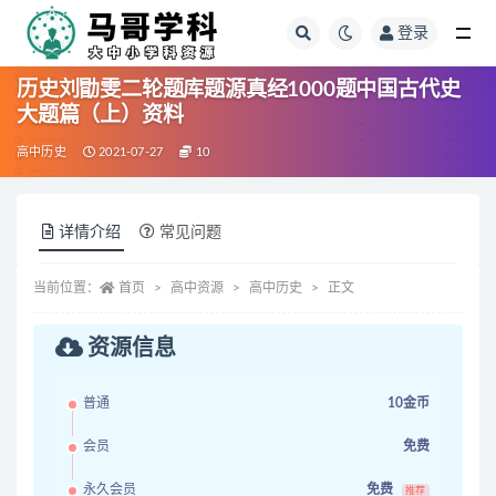
登录
全部
历史刘勖雯二轮题库题源真经1000题中国古代史
大题篇（上）资料
高中历史
2021-07-27
10
详情介绍
常见问题
当前位置：
首页
高中资源
高中历史
正文
资源信息
普通
10金币
会员
免费
永久会员
免费
推荐