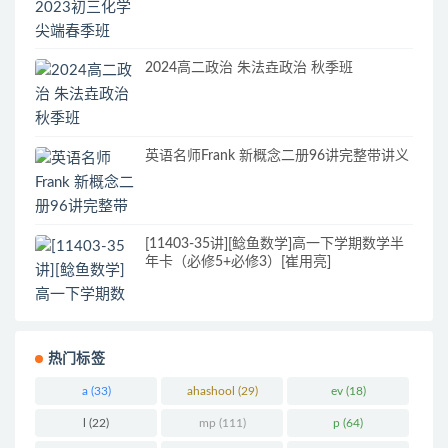
2024高二政治 朱法垚政治 秋季班
英语名师Frank 新概念二册96讲完整带讲义
[11403-35讲][鲶鱼数学]高一下学期数学半
年卡（必修5+必修3）[崔用亮]
热门标签
a
(33)
ahashool
(29)
ev
(18)
l
(22)
mp
(111)
p
(64)