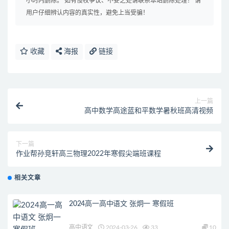
小时内删除。 如有侵权争议、不妥之处请联系本站删除处理！ 请
用户仔细辨认内容的真实性，避免上当受骗！
收藏
海报
链接
上一篇
高中数学高途蓝和平数学暑秋班高清视频
下一篇
作业帮孙竞轩高三物理2022年寒假尖端班课程
相关文章
2024高一高中语文 张炯一 寒假班
高中语文
2024-03-26
33
10