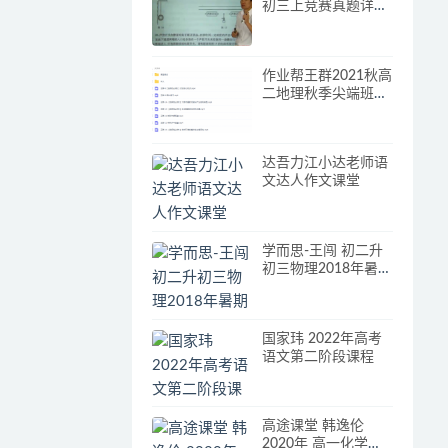
初三上竞赛真题详解
二为附赠真题讲解
作业帮王群2021秋高
二地理秋季尖端班更
新10讲
达吾力江小达老师语
文达人作文课堂
学而思-王闯 初二升
初三物理2018年暑期
目标班课程
国家玮 2022年高考
语文第二阶段课程
高途课堂 韩逸伦
2020年 高一化学寒