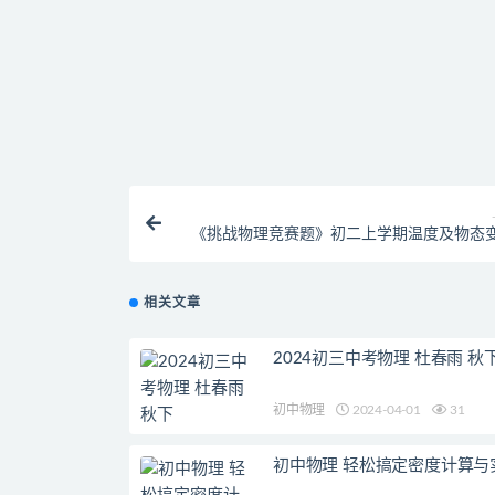
找不到素材资源介绍文章里的示例图片？
付款后无法显示下载地址或者无法查看内容？
购买该资源后，可以退款吗？
《挑战物理竞赛题》初二上学期温度及物态
义整理视
相关文章
2024初三中考物理 杜春雨 秋
初中物理
2024-04-01
31
初中物理 轻松搞定密度计算与