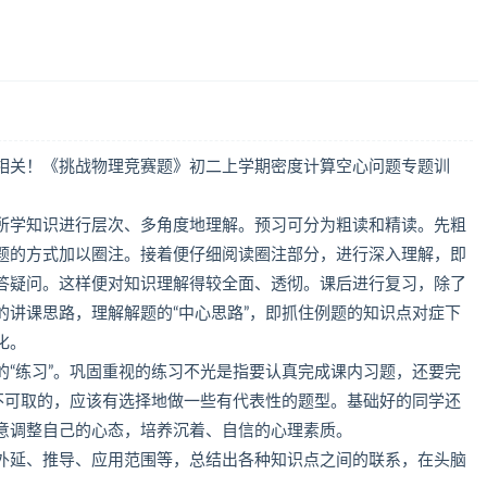
相关！《挑战物理竞赛题》初二上学期密度计算空心问题专题训
所学知识进行层次、多角度地理解。预习可分为粗读和精读。先粗
题的方式加以圈注。接着便仔细阅读圈注部分，进行深入理解，即
答疑问。这样便对知识理解得较全面、透彻。课后进行复习，除了
的讲课思路，理解解题的“中心思路”，即抓住例题的知识点对症下
化。
的“练习”。巩固重视的练习不光是指要认真完成课内习题，还要完
是不可取的，应该有选择地做一些有代表性的题型。基础好的同学还
意调整自己的心态，培养沉着、自信的心理素质。
外延、推导、应用范围等，总结出各种知识点之间的联系，在头脑