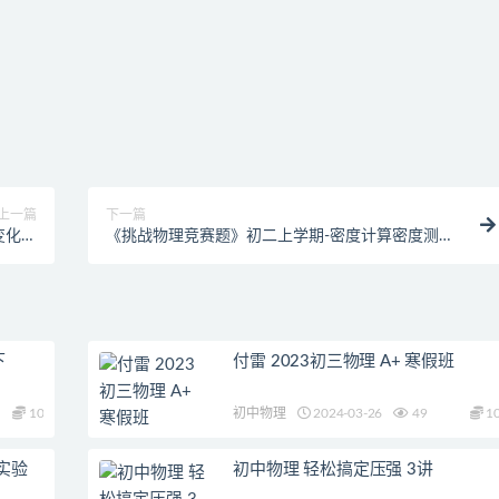
上一篇
下一篇
变化讲
《挑战物理竞赛题》初二上学期-密度计算密度测量
频学习
问题训练
下
付雷 2023初三物理 A+ 寒假班
10
初中物理
2024-03-26
49
1
实验
初中物理 轻松搞定压强 3讲