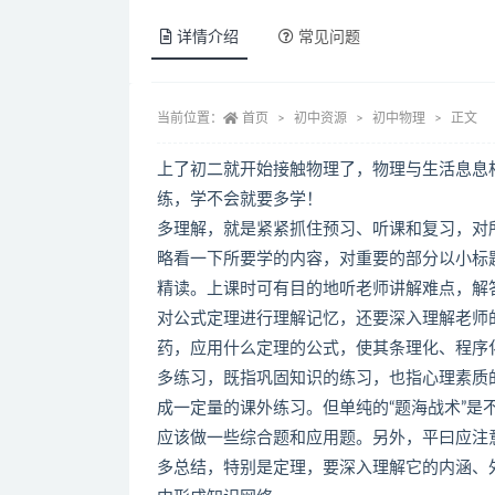
详情介绍
常见问题
当前位置：
首页
初中资源
初中物理
正文
上了初二就开始接触物理了，物理与生活息息
练，学不会就要多学！
多理解，就是紧紧抓住预习、听课和复习，对
略看一下所要学的内容，对重要的部分以小标
精读。上课时可有目的地听老师讲解难点，解
对公式定理进行理解记忆，还要深入理解老师
药，应用什么定理的公式，使其条理化、程序
多练习，既指巩固知识的练习，也指心理素质
成一定量的课外练习。但单纯的“题海战术”
应该做一些综合题和应用题。另外，平曰应注
多总结，特别是定理，要深入理解它的内涵、