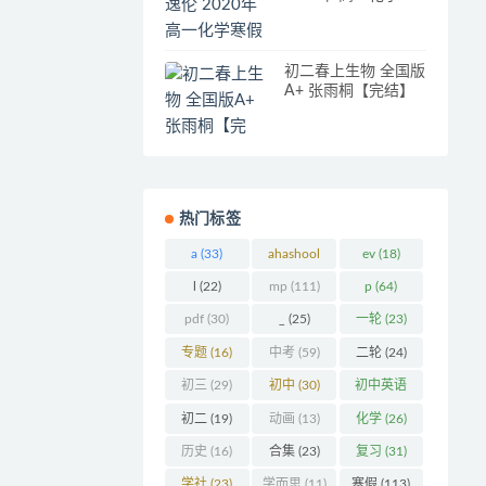
假系统班（视频+讲
义）
初二春上生物 全国版
A+ 张雨桐【完结】
热门标签
a
(33)
ahashool
ev
(18)
(29)
l
(22)
mp
(111)
p
(64)
pdf
(30)
_
(25)
一轮
(23)
专题
(16)
中考
(59)
二轮
(24)
初三
(29)
初中
(30)
初中英语
(32)
初二
(19)
动画
(13)
化学
(26)
历史
(16)
合集
(23)
复习
(31)
学社
(23)
学而思
(11)
寒假
(113)