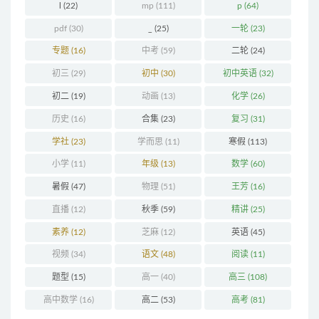
l
(22)
mp
(111)
p
(64)
pdf
(30)
_
(25)
一轮
(23)
专题
(16)
中考
(59)
二轮
(24)
初三
(29)
初中
(30)
初中英语
(32)
初二
(19)
动画
(13)
化学
(26)
历史
(16)
合集
(23)
复习
(31)
学社
(23)
学而思
(11)
寒假
(113)
小学
(11)
年级
(13)
数学
(60)
暑假
(47)
物理
(51)
王芳
(16)
直播
(12)
秋季
(59)
精讲
(25)
素养
(12)
芝麻
(12)
英语
(45)
视频
(34)
语文
(48)
阅读
(11)
题型
(15)
高一
(40)
高三
(108)
高中数学
(16)
高二
(53)
高考
(81)