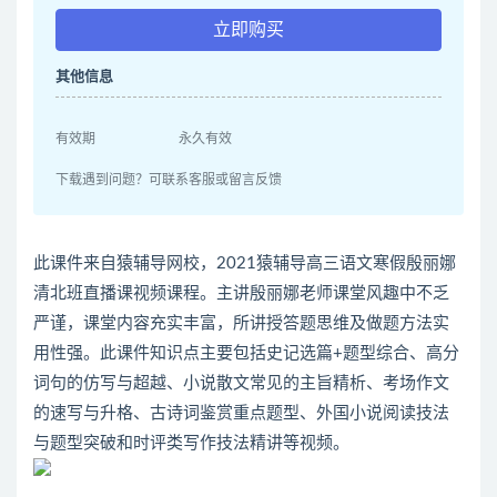
立即购买
其他信息
有效期
永久有效
下载遇到问题？可联系客服或留言反馈
此课件来自猿辅导网校，2021猿辅导高三语文寒假殷丽娜
清北班直播课视频课程。主讲殷丽娜老师课堂风趣中不乏
严谨，课堂内容充实丰富，所讲授答题思维及做题方法实
用性强。此课件知识点主要包括史记选篇+题型综合、高分
词句的仿写与超越、小说散文常见的主旨精析、考场作文
的速写与升格、古诗词鉴赏重点题型、外国小说阅读技法
与题型突破和时评类写作技法精讲等视频。