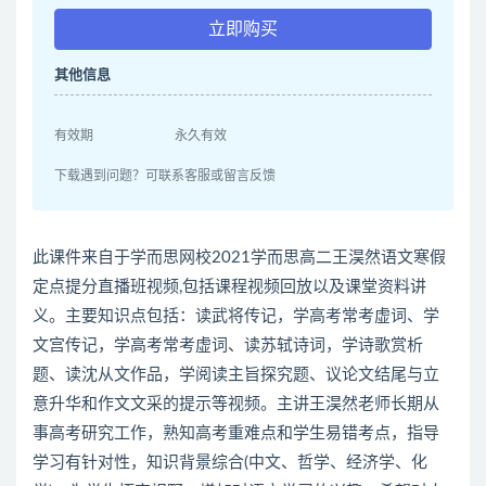
立即购买
其他信息
有效期
永久有效
下载遇到问题？可联系客服或留言反馈
此课件来自于学而思网校2021学而思高二王淏然语文寒假
定点提分直播班视频,包括课程视频回放以及课堂资料讲
义。主要知识点包括：读武将传记，学高考常考虚词、学
文宫传记，学高考常考虚词、读苏轼诗词，学诗歌赏析
题、读沈从文作品，学阅读主旨探究题、议论文结尾与立
意升华和作文文采的提示等视频。主讲王淏然老师长期从
事高考研究工作，熟知高考重难点和学生易错考点，指导
学习有针对性，知识背景综合(中文、哲学、经济学、化