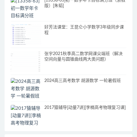
[13358-63]初一数学年卡目标满分班（浙教
版）[朱韬]
好芳法课堂：王昆仑小学数学3年级同步课
程
张宇2021秋季高二数学网课尖端班（解决
空间向量与圆锥曲线两大类问题）
2024高三高考数学 胡源数学 一轮暑假班
2017猿辅导[动量7讲][李楠高考物理复习课]