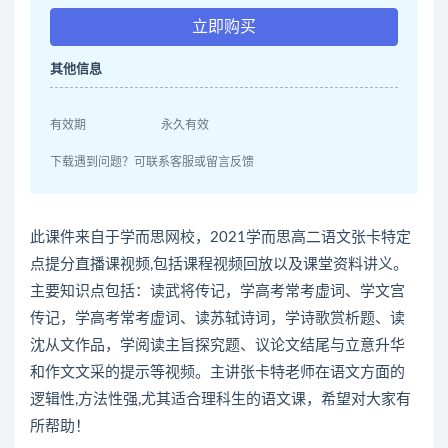
立即购买
其他信息
有效期
永久有效
下载遇到问题？可联系客服或留言反馈
此课件来自于学而思网校，2021学而思高二语文张卡特定
点提分直播课视频,包括课程视频回放以及课堂资料讲义。
主要知识点包括：读武将传记，学高考常考虚词、学文宫
传记，学高考常考虚词、读苏轼诗词，学诗歌赏析题、读
沈从文作品，学阅读主旨探究题、议论文结尾与立意升华
和作文文采的提示等视频。主讲张卡特老师在语文方面的
逻辑性,方法性强,尤其适合理科生的语文课，希望对大家有
所帮助！