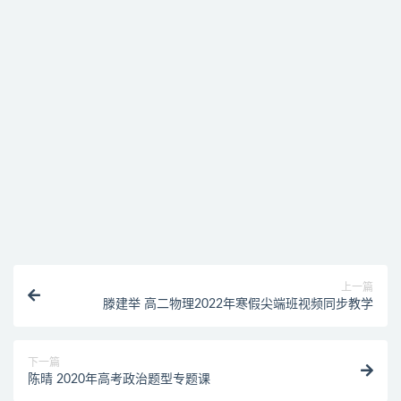
免费下载或者VIP会员资源能否直接商用？
提示下载完但解压或打开不了？
找不到素材资源介绍文章里的示例图片？
付款后无法显示下载地址或者无法查看内容？
购买该资源后，可以退款吗？
上一篇
滕建举 高二物理2022年寒假尖端班视频同步教学
下一篇
陈晴 2020年高考政治题型专题课