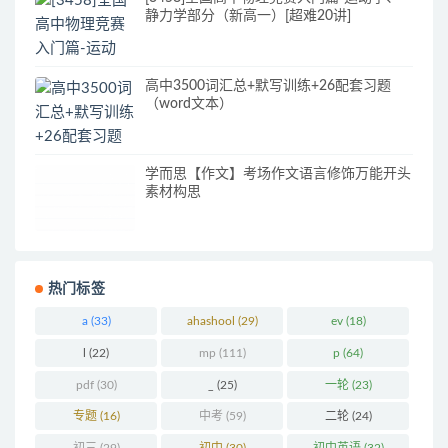
静力学部分（新高一）[超难20讲]
高中3500词汇总+默写训练+26配套习题
（word文本）
学而思【作文】考场作文语言修饰万能开头
素材构思
热门标签
a
(33)
ahashool
(29)
ev
(18)
l
(22)
mp
(111)
p
(64)
pdf
(30)
_
(25)
一轮
(23)
专题
(16)
中考
(59)
二轮
(24)