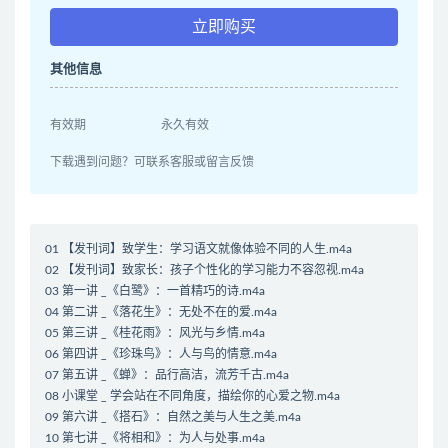
立即购买
其他信息
有效期
永久有效
下载遇到问题？可联系客服或留言反馈
01 【发刊词】致学生：学习语文就像体验不同的人生.m4a
02 【发刊词】致家长：孩子个性化的学习能力不容忽视.m4a
03 第一讲 _《白鹭》：一首精巧的诗.m4a
04 第二讲 _《落花生》：无处不在的爱.m4a
05 第三讲 _《桂花雨》：风光与乡情.m4a
06 第四讲 _《珍珠鸟》：人与鸟的情意.m4a
07 第五讲 _《蝉》：品行高洁，流芳千古.m4a
08 小课堂 _ 学会站在不同角度，描绘你的心爱之物.m4a
09 第六讲 _《搭石》：自然之美与人生之美.m4a
10 第七讲 _《将相和》：为人与处事.m4a