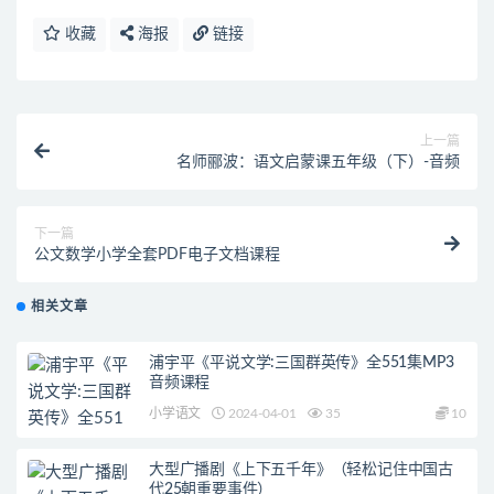
收藏
海报
链接
上一篇
名师郦波：语文启蒙课五年级（下）-音频
下一篇
公文数学小学全套PDF电子文档课程
相关文章
浦宇平《平说文学:三国群英传》全551集MP3
音频课程
小学语文
2024-04-01
35
10
大型广播剧《上下五千年》（轻松记住中国古
代25朝重要事件）