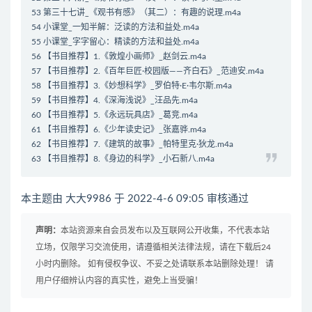
53 第三十七讲_《观书有感》（其二）：有趣的说理.m4a
54 小课堂_一知半解：泛读的方法和益处.m4a
55 小课堂_字字留心：精读的方法和益处.m4a
56 【书目推荐】1.《敦煌小画师》_赵剑云.m4a
57 【书目推荐】2.《百年巨匠·校园版——齐白石》_范迪安.m4a
58 【书目推荐】3.《妙想科学》_罗伯特·E·韦尔斯.m4a
59 【书目推荐】4.《深海浅说》_汪品先.m4a
60 【书目推荐】5.《永远玩具店》_葛竞.m4a
61 【书目推荐】6.《少年读史记》_张嘉骅.m4a
62 【书目推荐】7.《建筑的故事》_帕特里克·狄龙.m4a
63 【书目推荐】8.《身边的科学》_小石新八.m4a
本主题由 大大9986 于 2022-4-6 09:05 审核通过
声明：
本站资源来自会员发布以及互联网公开收集，不代表本站
立场，仅限学习交流使用，请遵循相关法律法规，请在下载后24
小时内删除。 如有侵权争议、不妥之处请联系本站删除处理！ 请
用户仔细辨认内容的真实性，避免上当受骗！