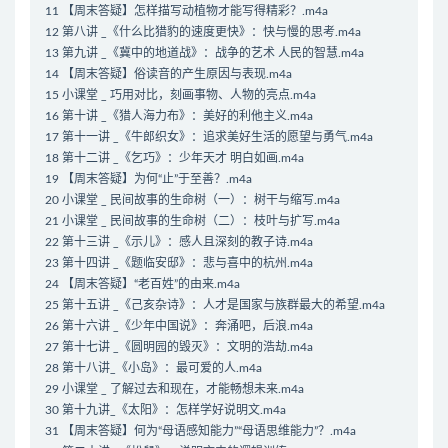
11 【周末答疑】怎样描写动植物才能写得精彩？.m4a
12 第八讲 _《什么比猎豹的速度更快》：快与慢的思考.m4a
13 第九讲 _《冀中的地道战》：战争的艺术 人民的智慧.m4a
14 【周末答疑】俗读音的产生原因与表现.m4a
15 小课堂 _ 巧用对比，刻画事物、人物的亮点.m4a
16 第十讲 _《猎人海力布》：美好的利他主义.m4a
17 第十一讲 _《牛郎织女》：追求美好生活的愿望与勇气.m4a
18 第十二讲 _《乞巧》：少年天才 明白如画.m4a
19 【周末答疑】为何“止”于至善？.m4a
20 小课堂 _ 民间故事的生命树（一）：树干与缩写.m4a
21 小课堂 _ 民间故事的生命树（二）：枝叶与扩写.m4a
22 第十三讲 _《示儿》：感人且深刻的教子诗.m4a
23 第十四讲 _《题临安邸》：悲与喜中的杭州.m4a
24 【周末答疑】“老百姓”的由来.m4a
25 第十五讲 _《己亥杂诗》：人才是国家与族群最大的希望.m4a
26 第十六讲 _《少年中国说》：奔涌吧，后浪.m4a
27 第十七讲 _《圆明园的毁灭》：文明的浩劫.m4a
28 第十八讲_《小岛》：最可爱的人.m4a
29 小课堂 _ 了解过去和现在，才能畅想未来.m4a
30 第十九讲_《太阳》：怎样学好说明文.m4a
31 【周末答疑】何为“母语感知能力”“母语思维能力”？.m4a