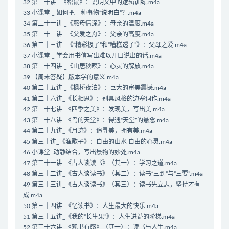
32 第二十讲 _《松鼠》：说明文中的逻辑训练.m4a
33 小课堂 _ 如何把一种事物“说明白”？.m4a
34 第二十一讲 _《慈母情深》：母亲的温度.m4a
35 第二十二讲 _《父爱之舟》：父亲的高度.m4a
36 第二十三讲 _《“精彩极了”和“糟糕透了”》：父母之爱.m4a
37 小课堂 _ 学会用书信写出难以开口说出的话.m4a
38 第二十四讲 _《山居秋暝》：心灵的解放.m4a
39 【周末答疑】版本学的意义.m4a
40 第二十五讲 _《枫桥夜泊》：巨大的审美震撼.m4a
41 第二十六讲_《长相思》：别具风格的边塞词作.m4a
42 第二十七讲_《四季之美》：发现美，写出美.m4a
43 第二十八讲_《鸟的天堂》：得遇“天堂”的悬念.m4a
44 第二十九讲_《月迹》：追寻美，拥有美.m4a
45 第三十讲_《渔歌子》：自由的山水 自由的心灵.m4a
46 小课堂_动静结合，写出景物的妙处.m4a
47 第三十一讲_《古人谈读书》（其一）：学习之道.m4a
48 第三十二讲_《古人谈读书》（其二）：读书“三到”与“三要”.m4a
49 第三十三讲_《古人谈读书》（其三）：读书先立志，坚持才有
成.m4a
50 第三十四讲_《忆读书》：人生最大的快乐.m4a
51 第三十五讲_《我的“长生果”》：人生进益的阶梯.m4a
52 第三十六讲_《观书有感》（其一）：读书与人生.m4a